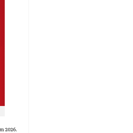
m 2026.