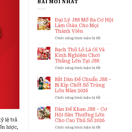
BÀI MỚI NHẤT
Đại Lý J88 Mở Ra Cơ Hội
Làm Giàu Cho Mọi
Thành Viên
ở
Chức năng bình luận bị tắt
Đại
Lý
Bạch Thủ Lô Là Gì Và
J88
Kinh Nghiệm Chơi
Mở
Thắng Lớn Tại J88
Ra
ở
Chức năng bình luận bị tắt
Cơ
Bạch
Hội
Thủ
Làm
Bắt Dàn Đề Chuẩn J88 –
Lô
Giàu
Bí Kíp Chốt Số Trúng
Là
Cho
Lớn Năm 2026
Gì
Mọi
ở
Chức năng bình luận bị tắt
Và
Thành
Bắt
Kinh
Viên
Dàn
Nghiệm
Dàn Đề Khan J88 – Cơ
Đề
Chơi
Hội Săn Thưởng Lớn
Chuẩn
Thắng
ỷ lệ trả
Cho Cao Thủ Số 2026
J88
Lớn
n lược,
ở
Chức năng bình luận bị tắt
–
Tại