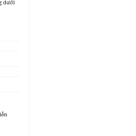
g dưới
iễn