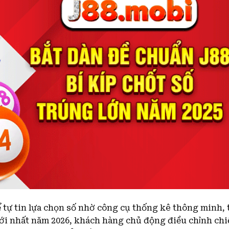
ể tự tin lựa chọn số nhờ công cụ thống kê thông minh, t
 nhất năm 2026, khách hàng chủ động điều chỉnh chiế