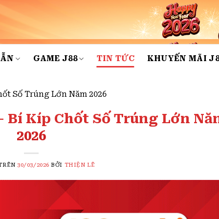
DẪN
GAME J88
TIN TỨC
KHUYẾN MÃI J8
Chốt Số Trúng Lớn Năm 2026
– Bí Kíp Chốt Số Trúng Lớn Nă
2026
 TRÊN
30/03/2026
BỞI
THIỆN LÊ