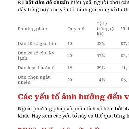
Để
bắt dàn đề chuẩn
hiệu quả, người chơi cần
đây tổng hợp các yếu tố đánh giá cùng ví dụ th
Tỷ lệ
Phương pháp
Quy mô
trúng (3
Ví 
kỳ)
Dàn 10 số gan lớn
10
22%
07, 
Dàn 20 số chu kỳ
20
33%
03, 
lạnh
Dàn loại đầu/cuối
15
29%
11, 
Dàn chọn ngẫu
20
14%
05, 
nhiên
Các yếu tố ảnh hưởng đến v
Ngoài phương pháp và phân tích số liệu,
bắt d
khác. Hãy xem các yếu tố này cụ thể qua từng k