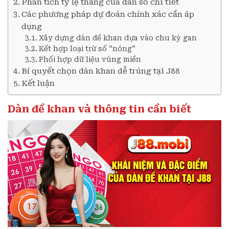
Phân tích tỷ lệ thắng của dàn số chi tiết
Các phương pháp dự đoán chính xác cần áp
dụng
Xây dựng dàn đề khan dựa vào chu kỳ gan
Kết hợp loại trừ số “nóng”
Phối hợp dữ liệu vùng miền
Bí quyết chọn dàn khan dễ trúng tại J88
Kết luận
Dàn đề khan và thông tin cần biết