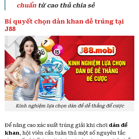
chuẩn
từ cao thủ chia sẻ
Bí quyết chọn dàn khan dễ trúng tại
J88
Kinh nghiệm lựa chọn dàn đề dễ thắng để cược
Để nâng cao xác suất trúng giải khi chơi
dàn đề
khan
, hội viên cần tuân thủ một số nguyên tắc