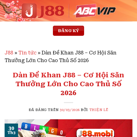
Chuyển
đến
nội
dung
ĐĂNG KÝ
J88
»
Tin tức
»
Dàn Đề Khan J88 – Cơ Hội Săn
Thưởng Lớn Cho Cao Thủ Số 2026
Dàn Đề Khan J88 – Cơ Hội Săn
Thưởng Lớn Cho Cao Thủ Số
2026
ĐÃ ĐĂNG TRÊN
30/03/2026
BỞI
THIỆN LÊ
30
Th3