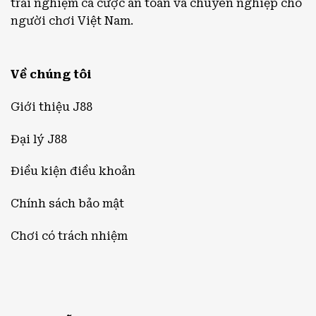
trải nghiệm cá cược an toàn và chuyên nghiệp cho
người chơi Việt Nam.
Về chúng tôi
Giới thiệu J88
Đại lý J88
Điều kiện điều khoản
Chính sách bảo mật
Chơi có trách nhiệm