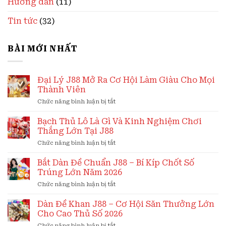
Hướng dẫn
(11)
Tin tức
(32)
BÀI MỚI NHẤT
Đại Lý J88 Mở Ra Cơ Hội Làm Giàu Cho Mọi
Thành Viên
ở
Chức năng bình luận bị tắt
Đại
Lý
Bạch Thủ Lô Là Gì Và Kinh Nghiệm Chơi
J88
Thắng Lớn Tại J88
Mở
ở
Chức năng bình luận bị tắt
Ra
Bạch
Cơ
Thủ
Bắt Dàn Đề Chuẩn J88 – Bí Kíp Chốt Số
Hội
Lô
Làm
Trúng Lớn Năm 2026
Là
Giàu
ở
Chức năng bình luận bị tắt
Gì
Cho
Bắt
Và
Mọi
Dàn
Dàn Đề Khan J88 – Cơ Hội Săn Thưởng Lớn
Kinh
Thành
Đề
Nghiệm
Cho Cao Thủ Số 2026
Viên
Chuẩn
Chơi
ở
Chức năng bình luận bị tắt