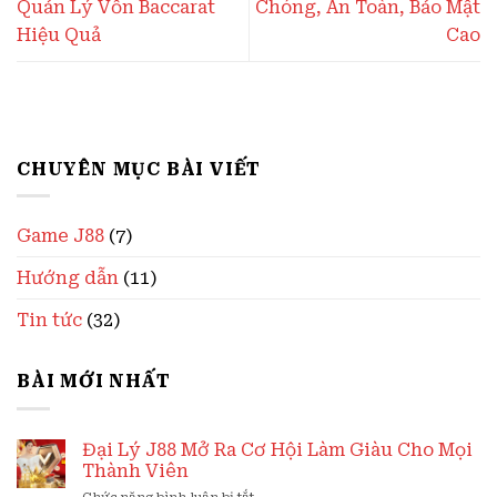
Quản Lý Vốn Baccarat
Chóng, An Toàn, Bảo Mật
Hiệu Quả
Cao
CHUYÊN MỤC BÀI VIẾT
Game J88
(7)
Hướng dẫn
(11)
Tin tức
(32)
BÀI MỚI NHẤT
Đại Lý J88 Mở Ra Cơ Hội Làm Giàu Cho Mọi
Thành Viên
ở