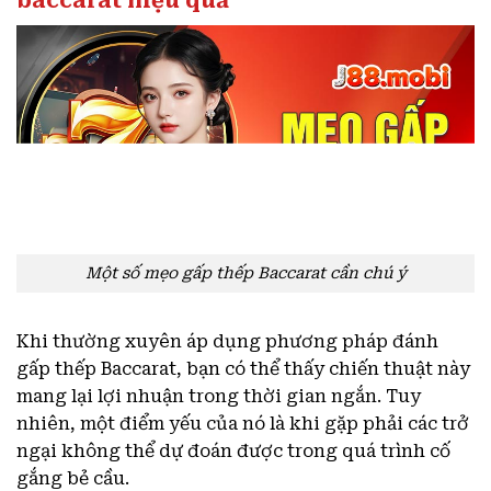
baccarat hiệu quả
Một số mẹo gấp thếp Baccarat cần chú ý
Khi thường xuyên áp dụng phương pháp đánh
gấp thếp Baccarat, bạn có thể thấy chiến thuật này
mang lại lợi nhuận trong thời gian ngắn. Tuy
nhiên, một điểm yếu của nó là khi gặp phải các trở
ngại không thể dự đoán được trong quá trình cố
gắng bẻ cầu.