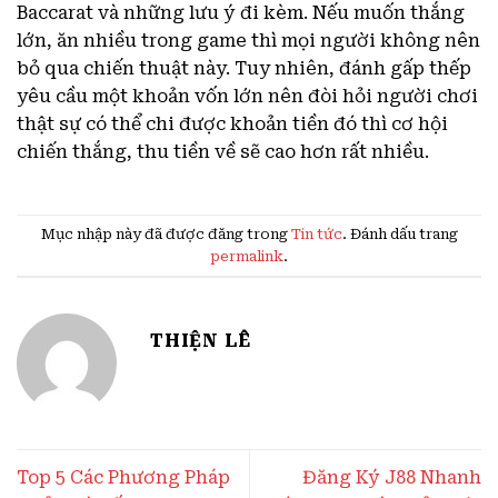
Baccarat và những lưu ý đi kèm. Nếu muốn thắng
lớn, ăn nhiều trong game thì mọi người không nên
bỏ qua chiến thuật này. Tuy nhiên, đánh gấp thếp
yêu cầu một khoản vốn lớn nên đòi hỏi người chơi
thật sự có thể chi được khoản tiền đó thì cơ hội
chiến thắng, thu tiền về sẽ cao hơn rất nhiều.
Mục nhập này đã được đăng trong
Tin tức
. Đánh dấu trang
permalink
.
THIỆN LÊ
Top 5 Các Phương Pháp
Đăng Ký J88 Nhanh