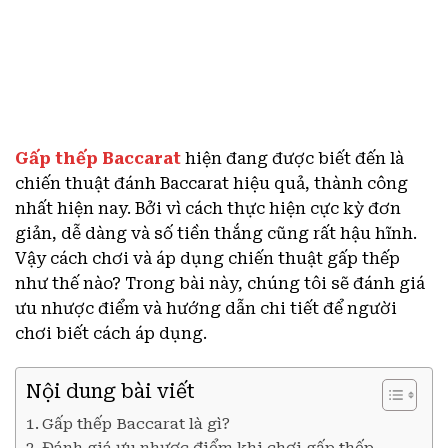
Gấp thếp Baccarat
hiện đang được biết đến là
chiến thuật đánh Baccarat hiệu quả, thành công
nhất hiện nay. Bởi vì cách thực hiện cực kỳ đơn
giản, dễ dàng và số tiền thắng cũng rất hậu hĩnh.
Vậy cách chơi và áp dụng chiến thuật gấp thếp
như thế nào? Trong bài này, chúng tôi sẽ đánh giá
ưu nhược điểm và hướng dẫn chi tiết để người
chơi biết cách áp dụng.
Nội dung bài viết
Gấp thếp Baccarat là gì?
Đánh giá ưu nhược điểm khi chơi gấp thếp