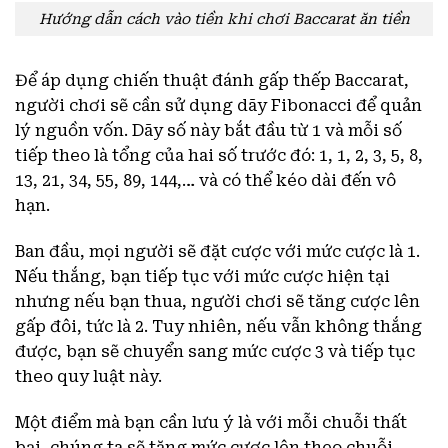
Hướng dẫn cách vào tiền khi chơi Baccarat ăn tiền
Để áp dụng chiến thuật đánh gấp thếp Baccarat,
người chơi sẽ cần sử dụng dãy Fibonacci để quản
lý nguồn vốn. Dãy số này bắt đầu từ 1 và mỗi số
tiếp theo là tổng của hai số trước đó: 1, 1, 2, 3, 5, 8,
13, 21, 34, 55, 89, 144,… và có thể kéo dài đến vô
hạn.
Ban đầu, mọi người sẽ đặt cược với mức cược là 1.
Nếu thắng, bạn tiếp tục với mức cược hiện tại
nhưng nếu bạn thua, người chơi sẽ tăng cược lên
gấp đôi, tức là 2. Tuy nhiên, nếu vẫn không thắng
được, bạn sẽ chuyển sang mức cược 3 và tiếp tục
theo quy luật này.
Một điểm mà bạn cần lưu ý là với mỗi chuỗi thất
bại, chúng ta sẽ tăng mức cược lên theo chuỗi